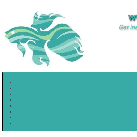
w
Get in