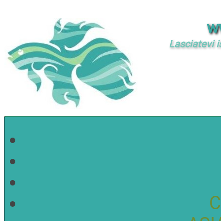
w
Lasciatevi i
C