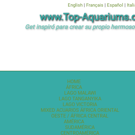
English
|
Français
|
Español
|
Ital
www.Top-Aquariums.
Get inspiró para crear su propio hermoso 
HOME
ÁFRICA
LAGO MALAWI
LAGO TANGANYIKA
LAGO VICTORIA
MIXED ACUARIOS ÁFRICA ORIENTAL
OESTE / ÁFRICA CENTRAL
AMÉRICA
SUDAMÉRICA
CENTROAMÉRICA