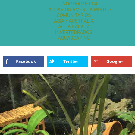
NORTEAMÉRICA
ACUARIOS AMÉRICA MIXTOS
COMUNITARIOS
ASIA / AUSTRALIA
AGUA SALADA
INVERTEBRADOS
AQUASCAPING
Facebook
Twitter
Google+