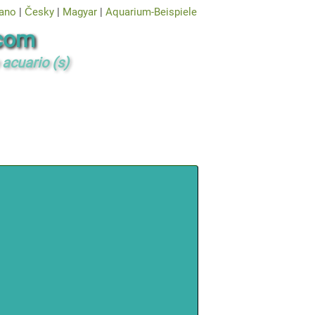
iano
|
Česky
|
Magyar
|
Aquarium-Beispiele
com
acuario (s)