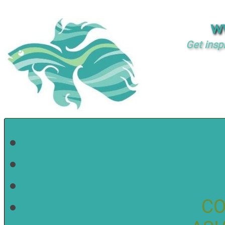
w
Get insp
CO