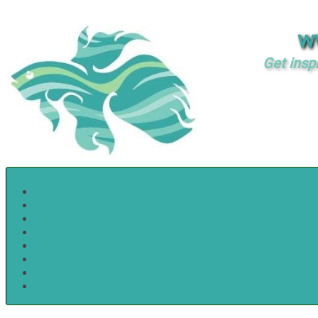
w
Get insp