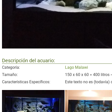
Descripción del acuario:
Categoría:
Lago Malawi
Tamaño:
150 x 60 x 60 = 400 litros 
Características Específicos:
Este texto no es (todavía) 