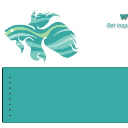
w
Get insp