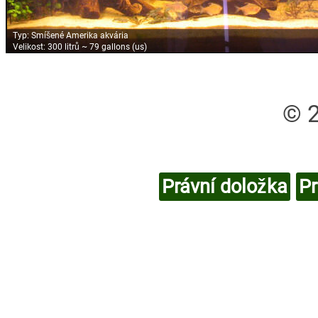
Typ:
Smíšené Amerika akvária
Velikost:
300 litrů ~ 79 gallons (us)
© 
Právní doložka
Pr