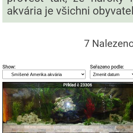
akvária je všichni obyvate
7 Nalezeno
Show:
Seřazeno podle:
Příklad č 23306