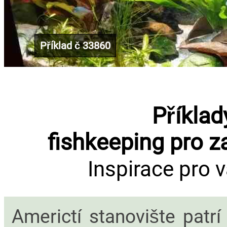
Příklad č 33860
Příklad
fishkeeping pro z
Inspirace pro 
Americtí stanovište patrí