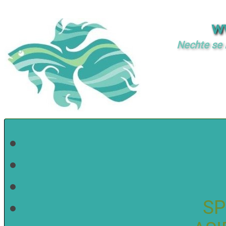
w
Nechte se i
SP