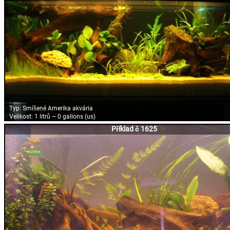
Typ:
Smíšené Amerika akvária
Velikost:
1 litrů ~ 0 gallons (us)
Příklad č 1625