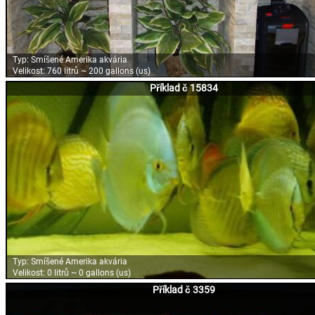
Typ:
Smíšené Amerika akvária
Velikost:
760 litrů ~ 200 gallons (us)
Příklad č 15834
Typ:
Smíšené Amerika akvária
Velikost:
0 litrů ~ 0 gallons (us)
Příklad č 3359