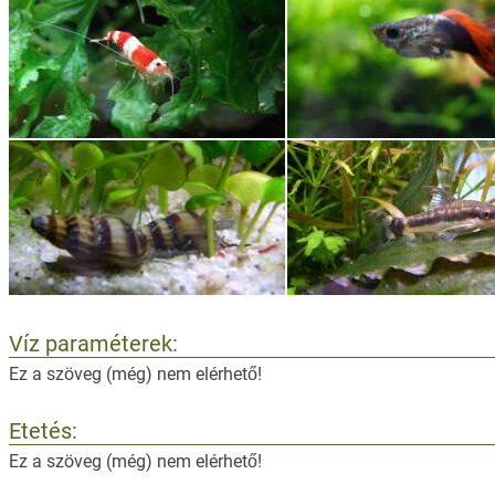
Víz paraméterek:
Ez a szöveg (még) nem elérhető!
Etetés:
Ez a szöveg (még) nem elérhető!