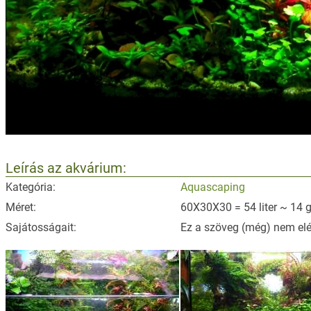
Leírás az akvárium:
Kategória:
Aquascaping
Méret:
60X30X30 = 54 liter ~ 14 g
Sajátosságait:
Ez a szöveg (még) nem elé