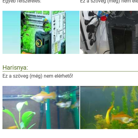
Egyéb felszerelés:
Ez a szöveg (még) nem elé
Harisnya:
Ez a szöveg (még) nem elérhető!