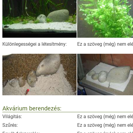
Különlegességei a létesítmény:
Ez a szöveg (még) nem elé
Akvárium berendezés:
Világítás:
Ez a szöveg (még) nem elé
Szűrés:
Ez a szöveg (még) nem elé