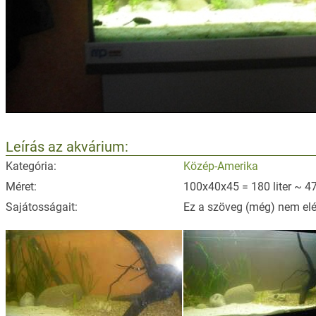
Leírás az akvárium:
Kategória:
Közép-Amerika
Méret:
100x40x45 = 180 liter ~ 47
Sajátosságait:
Ez a szöveg (még) nem elé