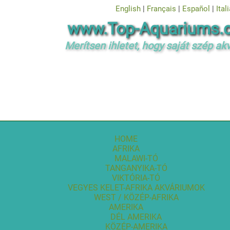
English
|
Français
|
Español
|
Ital
www.Top-Aquariums.
Merítsen ihletet, hogy saját szép a
HOME
AFRIKA
MALAWI-TÓ
TANGANYIKA-TÓ
VIKTÓRIA-TÓ
VEGYES KELET-AFRIKA AKVÁRIUMOK
WEST / KÖZÉP-AFRIKA
AMERIKA
DÉL AMERIKA
KÖZÉP-AMERIKA