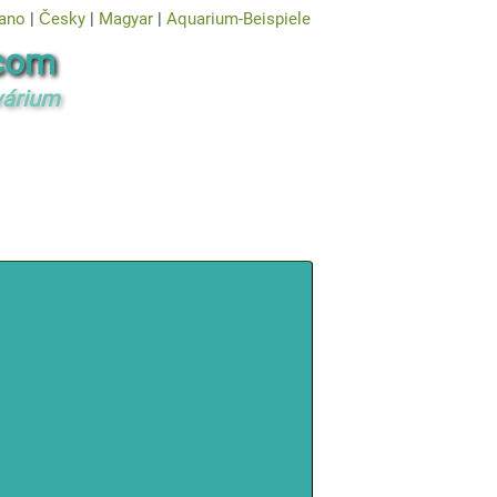
iano
|
Česky
|
Magyar
|
Aquarium-Beispiele
com
kvárium