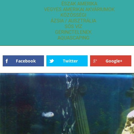
ÉSZAK AMERIKA
VEGYES AMERIKAI AKVÁRIUMOK
KÖZÖSSÉGI
ÁZSIA / AUSZTRÁLIA
SÓS VÍZ
GERINCTELENEK
AQUASCAPING
Facebook
Twitter
Google+