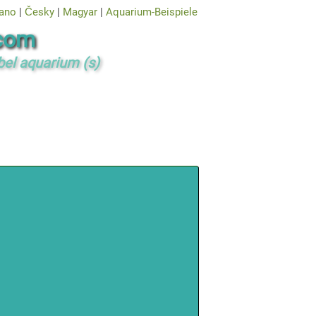
iano
|
Česky
|
Magyar
|
Aquarium-Beispiele
com
bel aquarium (s)