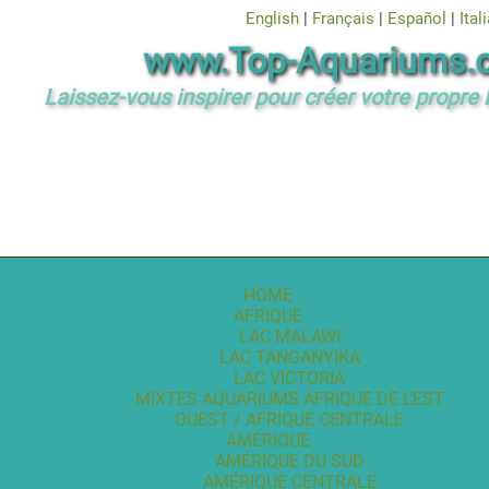
English
|
Français
|
Español
|
Ital
www.Top-Aquariums.
Laissez-vous inspirer pour créer votre propre 
HOME
AFRIQUE
LAC MALAWI
LAC TANGANYIKA
LAC VICTORIA
MIXTES AQUARIUMS AFRIQUE DE L'EST
OUEST / AFRIQUE CENTRALE
AMÉRIQUE
AMÉRIQUE DU SUD
AMÉRIQUE CENTRALE