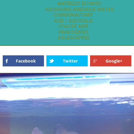
AMÉRIQUE DU NORD
AQUARIUMS AMÉRIQUE MIXTES
COMMUNAUTAIRE
ASIE / AUSTRALIE
L'EAU DE MER
INVERTÉBRÉS
AQUASCAPING
Facebook
Twitter
Google+