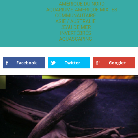
AMÉRIQUE DU NORD
AQUARIUMS AMÉRIQUE MIXTES
COMMUNAUTAIRE
ASIE / AUSTRALIE
L'EAU DE MER
INVERTÉBRÉS
AQUASCAPING
Facebook
Twitter
Google+