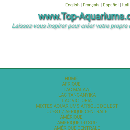
English
|
Français
|
Español
|
Ital
www.Top-Aquariums.
Laissez-vous inspirer pour créer votre propre 
HOME
AFRIQUE
LAC MALAWI
LAC TANGANYIKA
LAC VICTORIA
MIXTES AQUARIUMS AFRIQUE DE L'EST
OUEST / AFRIQUE CENTRALE
AMÉRIQUE
AMÉRIQUE DU SUD
AMÉRIQUE CENTRALE