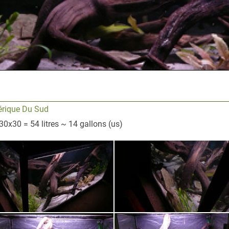
rique Du Sud
30x30 = 54 litres ~ 14 gallons (us)