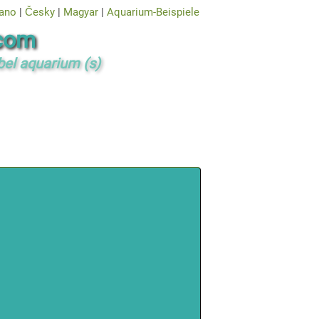
iano
|
Česky
|
Magyar
|
Aquarium-Beispiele
com
bel aquarium (s)